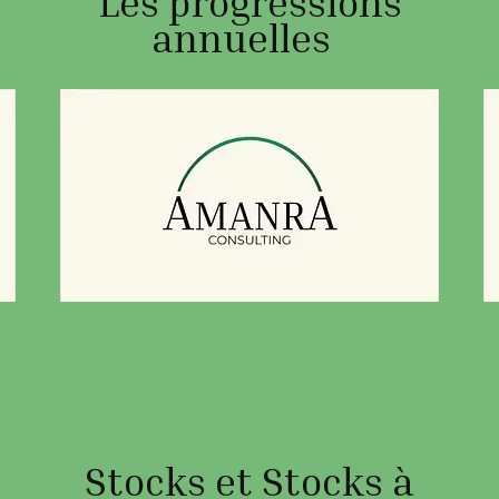
Les progressions
annuelles
Stocks et Stocks à