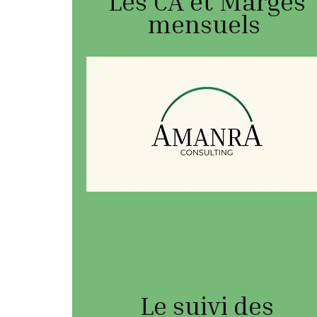
Les CA et Marges
mensuels
Le suivi des