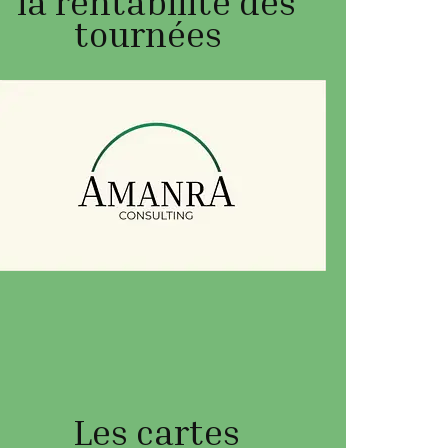
la rentabilité des
tournées
Les cartes