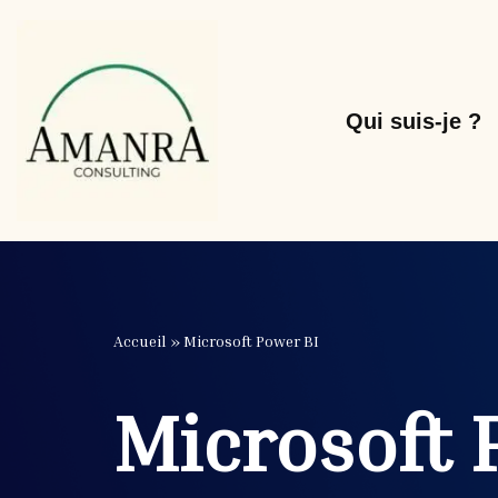
Aller
au
Qui suis-je ?
contenu
Accueil
»
Microsoft Power BI
Microsoft 