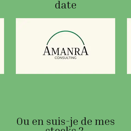
date
Ou en suis-je de mes
stocks ?