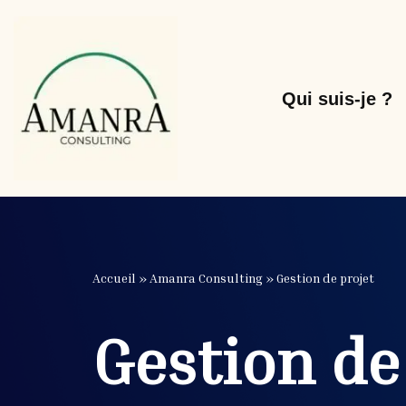
Aller
au
Qui suis-je ?
contenu
Accueil
»
Amanra Consulting
»
Gestion de projet
Gestion de